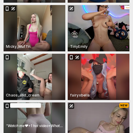
Micky_Muffin
TinyEmily
Chaos_and_cream
fairyxbella
In Ticket-Show
“
Watch me❤️+1 hot video+Whatsapp+Goals for tks❤️
”