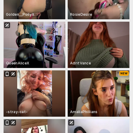
Golden__PollyX
RosieDesire
QueenAliceX
AdritVance
-stray-cat-
AmaliaPhillians