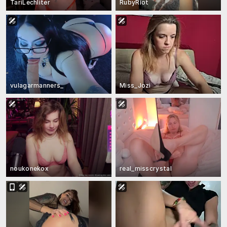
TariLechliter
RubyRiot
vulagarmanners_
Miss_Jozi
noukonekox
real_misscrystal