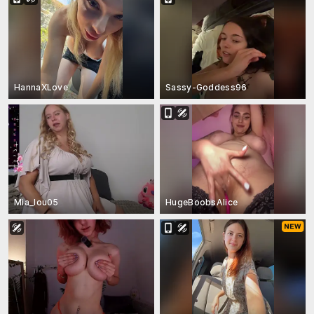
HannaXLove
Sassy-Goddess96
Mia_lou05
HugeBoobsAlice