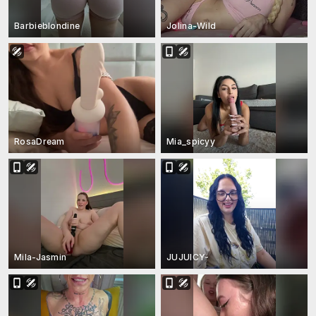
Barbieblondine
Jolina-Wild
RosaDream
Mia_spicyy
Mila-Jasmin
JUJUICY-