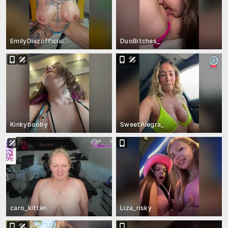
EmilyDiazofficial
DuoBitches_
Kinkybooby
SweetAlegra_
caro_kitten
Liza_risky