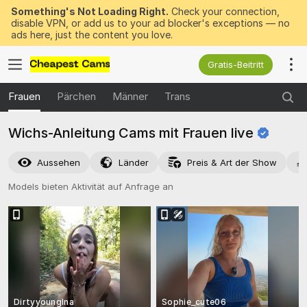
Something's Not Loading Right.
Check your connection,
disable VPN, or add us to your ad blocker's exceptions — no
ads here, just the content you love.
Gratis-Beitritt
Frauen
Pärchen
Männer
Trans
Wichs-Anleitung Cams mit Frauen
live
Aussehen
Länder
Preis & Art der Show
Models bieten Aktivität auf Anfrage an
DirtyyoungIna
Sophie_cute06